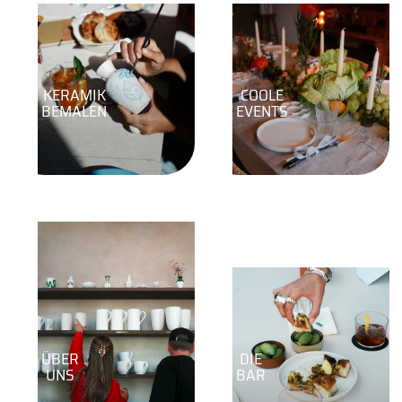
KERAMIK
COOLE
BEMALEN
EVENTS
ÜBER
DIE
UNS
BAR