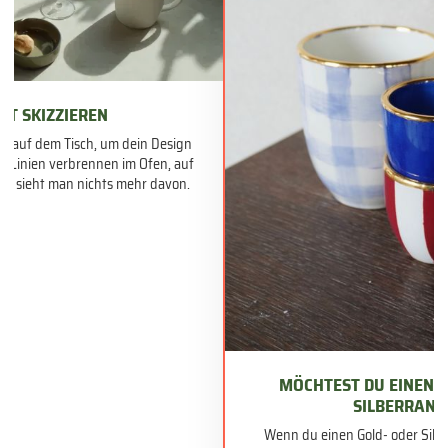
ST SKIZZIEREN
fte auf dem Tisch, um dein Design
e Linien verbrennen im Ofen, auf
ck sieht man nichts mehr davon.
MÖCHTEST DU EINEN G
SILBERRAND
Wenn du einen Gold- oder Silb