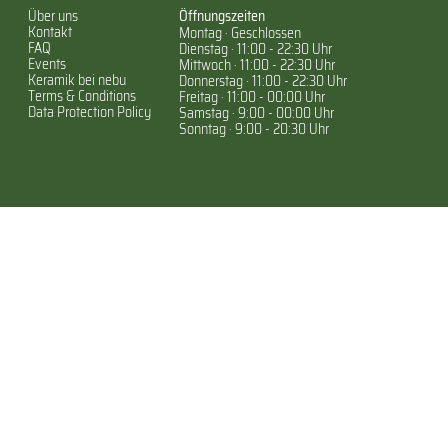
Über uns
Öffnungszeiten
Kontakt
Montag · Geschlossen
FAQ
Dienstag · 11:00 - 22:30 Uhr
Events
Mittwoch · 11:00 - 22:30 Uhr
Keramik bei nebu
Donnerstag · 11:00 - 22:30 Uhr
Terms & Conditions
Freitag · 11:00 - 00:00 Uhr
Data Protection Policy
Samstag · 9:00 - 00:00 Uhr
Sonntag · 9:00 - 20:30 Uhr